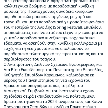
συνέχεια παρουσίασαν διάφορα αντιπροσωπευτικά
καλλιτεχνικά δρώμενα, με παραδοσιακή κινέζικη
μουσική της Πρωτοχρονιάς συνοδεία κινέζικων
παραδοσιακών μουσικών οργάνων, με χορό και
τραγούδι και με τα παραδοσιακά χειροποίητα φανάρια
του Φεστιβάλ της Άνοιξης (Spring Festival). Επιπλέον,
οι σπουδαστές του Ινστιτούτου είχαν την ευκαιρία να
γευτούν παραδοσιακά κινέζικα πρωτοχρονιάτικα
εδέσματα, να ασκηθούν στην κινέζικη καλλιγραφία με
ευχές για τη νέα χρονιά και να απολαύσουν το
παραδοσιακό τελετουργικό της προετοιμασίας και του
σερβιρίσματος του τσαγιού.
Ο Αντιπρύτανης Διεθνών Σχέσεων, Εξωστρέφειας και
Δια Βίου Εκπαίδευσης του Πανεπιστημίου Θεσσαλίας,
Καθηγητής Σπυρίδων Καραμάνος, καλωσόρισε εκ
μέρους του Πανεπιστημίου τη νέα «χρονιά του
Δράκου» και υπογράμμισε πως τα μέλη του
Διοικητικού Συμβουλίου του Ινστιτούτου έχουν
σχεδιάσει σειρά εκπαιδευτικών και πολιτισμικών
δραστηριοτήτων για το 2024, ανάμεσά τους και Κοινά
Προγράμματα Σπουδών με κινέζικα Πανεπιστήμια.