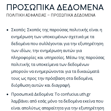
Readable font
spellcheck
ΠΡΟΣΩΠΙΚΑ ΔΕΔΟΜΕΝΑ
Bright contrast
brightness_high
ΠΟΛΙΤΙΚΗ ΑΣΦΑΛΕΙΑΣ – ΠΡΟΣΩΠΙΚΑ ΔΕΔΟΜΕΝΑ
Dark contrast
brightness_low
Σκοπός: Σκοπός της παρούσας πολιτικής είναι η
Underline links
format_underlined
ενημέρωση των υποκειμένων σχετικά με τα
δεδομένα που συλλέγονται για την εξυπηρέτηση
Mark links
font_download
των ιδίων, την ενημέρωση αυτών για
πληροφορίες και υπηρεσίες. Μέσω της παρούσας
Reset
cached
πολιτικής τα υποκείμενα των δεδομένων
all
options
μπορούν να ενημερώνονται για τα δικαιώματά
τους ως προς την πρόσβαση στα δεδομένα,
διόρθωση αυτών και διαγραφή.
Προσωπικά Δεδομένα: Το confucius.uth.gr
λαμβάνει από εσάς μόνο τα δεδομένα εκείνα που
είναι απολύτως απαραίτητα για την εξυπηρέτηση