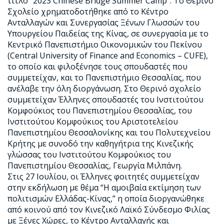
τίτλο “2023 Chinese Bridge Summer Camp”. Το Θερινό
Σχολείο χρηματοδοτήθηκε από το Κέντρο
Ανταλλαγών και Συνεργασίας Ξένων Γλωσσών του
Υπουργείου Παιδείας της Κίνας, σε συνεργασία με το
Κεντρικό Πανεπιστήμιο Οικονομικών του Πεκίνου
(Central University of Finance and Economics – CUFE),
το οποίο και φιλοξένησε τους σπουδαστές που
συμμετείχαν, και το Πανεπιστήμιο Θεσσαλίας, που
ανέλαβε την όλη διοργάνωση. Στο Θερινό σχολείο
συμμετείχαν Έλληνες σπουδαστές του Ινστιτούτου
Κομφούκιος του Πανεπιστημίου Θεσσαλίας, του
Ινστιτούτου Κομφούκιος του Αριστοτελείου
Πανεπιστημίου Θεσσαλονίκης και του Πολυτεχνείου
Κρήτης με συνοδό την καθηγήτρια της Κινεζικής
γλώσσας του Ινστιτούτου Κομφούκιος του
Πανεπιστημίου Θεσσαλίας, Γεωργία Μιλπάνη.
Στις 27 Ιουλίου, οι Έλληνες φοιτητές συμμετείχαν
στην εκδήλωση με θέμα “Η αμοιβαία εκτίμηση των
πολιτισμών Ελλάδας-Κίνας,” η οποία διοργανώθηκε
από κοινού από τον Κινεζικό Λαϊκό Σύνδεσμο Φιλίας
με Ξένες Χώρες, το Κέντρο Ανταλλαγής και