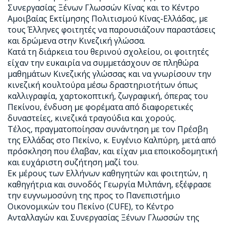
Συνεργασίας Ξένων Γλωσσών Κίνας και το Κέντρο
Αμοιβαίας Εκτίμησης Πολιτισμού Κίνας-Ελλάδας, με
τους Έλληνες φοιτητές να παρουσιάζουν παραστάσεις
και δρώμενα στην Κινεζική γλώσσα.
Κατά τη διάρκεια του θερινού σχολείου, οι φοιτητές
είχαν την ευκαιρία να συμμετάσχουν σε πληθώρα
μαθημάτων Κινεζικής γλώσσας και να γνωρίσουν την
κινεζική κουλτούρα μέσω δραστηριοτήτων όπως
καλλιγραφία, χαρτοκοπτική, ζωγραφική, όπερας του
Πεκίνου, ένδυση με φορέματα από διαφορετικές
δυναστείες, κινεζικά τραγούδια και χορούς.
Τέλος, πραγματοποίησαν συνάντηση με τον Πρέσβη
της Ελλάδας στο Πεκίνο, κ. Ευγένιο Καλπύρη, μετά από
πρόσκληση που έλαβαν, και είχαν μια εποικοδομητική
και ευχάριστη συζήτηση μαζί του.
Εκ μέρους των Ελλήνων καθηγητών και φοιτητών, η
καθηγήτρια και συνοδός Γεωργία Μιλπάνη, εξέφρασε
την ευγνωμοσύνη της προς το Πανεπιστήμιο
Οικονομικών του Πεκίνο (CUFE), το Κέντρο
Ανταλλαγών και Συνεργασίας Ξένων Γλωσσών της