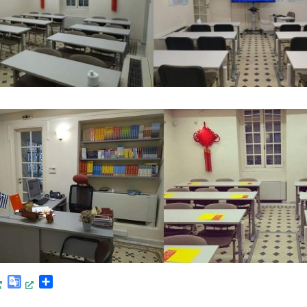
endly
essenger
Google
Μοιραστείτε
Translate