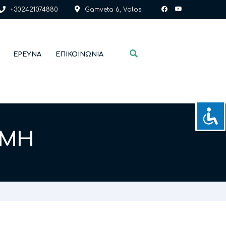
+302421074880
Gamveta 6, Volos
ΈΡΕΥΝΑ
ΕΠΙΚΟΙΝΩΝΊΑ
ΟΜΉ