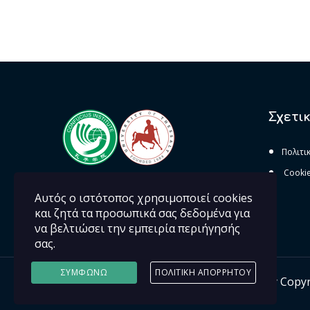
Σχετι
Πολιτι
Cooki
Αυτός ο ιστότοπος χρησιμοποιεί cookies
και ζητά τα προσωπικά σας δεδομένα για
να βελτιώσει την εμπειρία περιήγησής
σας.
ΣΥΜΦΩΝΏ
ΠΟΛΙΤΙΚΉ ΑΠΟΡΡΉΤΟΥ
Institute Confucius University of Thessaly Cop
ΚΑΤΑΣΚΕΥΗ ΙΣΤΟΣΕΛΙΔΩΝ - WebEshop