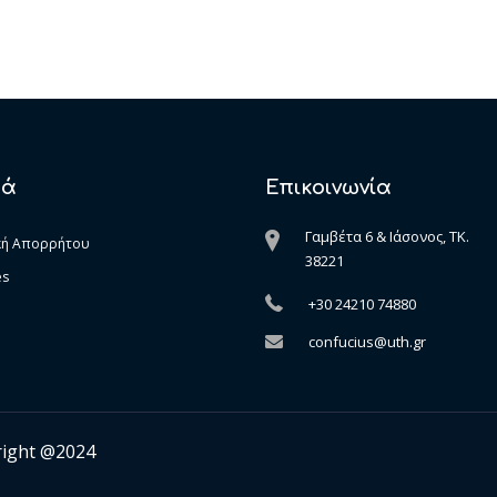
κά
Επικοινωνία
Γαμβέτα 6 & Ιάσονος, ΤK.
κή Απορρήτου
38221
es
+30 24210 74880
confucius@uth.gr
yright @2024