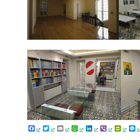
Facebook
Twitter
Email
WhatsApp
LinkedIn
Viber
PrintFri
M