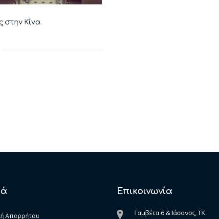
 στην Κίνα
κά
Επικοινωνία
Γαμβέτα 6 & Ιάσονος, ΤK.
κή Απορρήτου