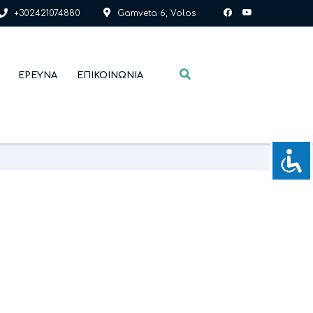
+302421074880
Gamveta 6, Volos
ΈΡΕΥΝΑ
ΕΠΙΚΟΙΝΩΝΊΑ