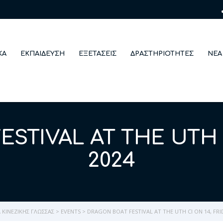
ΚΆ
ΕΚΠΑΊΔΕΥΣΗ
ΕΞΕΤΆΣΕΙΣ
ΔΡΑΣΤΗΡΙΌΤΗΤΕΣ
ΝΈΑ
STIVAL AT THE UTH CI
2024
ΚΙΝΈΖΙΚΗΣ ΓΛΏΣΣΑΣ
>
EVENTS
>
DRAGON BOAT FESTIVAL AT THE UTH CI ON 14, FRI