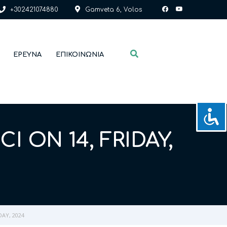
+302421074880
Gamveta 6, Volos
ΈΡΕΥΝΑ
ΕΠΙΚΟΙΝΩΝΊΑ
 ON 14, FRIDAY,
DAY, 2024