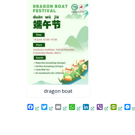
dragon boat
Facebook
Twitter
Email
WhatsApp
LinkedIn
Viber
PrintFri
M